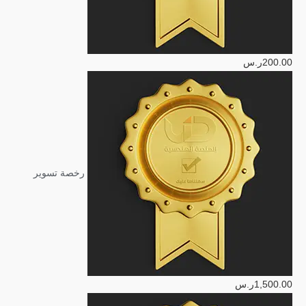
200.00
ر.س
رخصة تسوير
1,500.00
ر.س