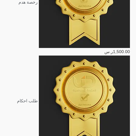
رخصة هدم
1,500.00
ر.س
طلب احكام