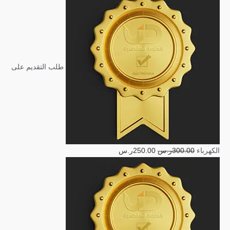
طلب التقديم على
الكهرباء
300.00
ر.س
250.00
ر.س